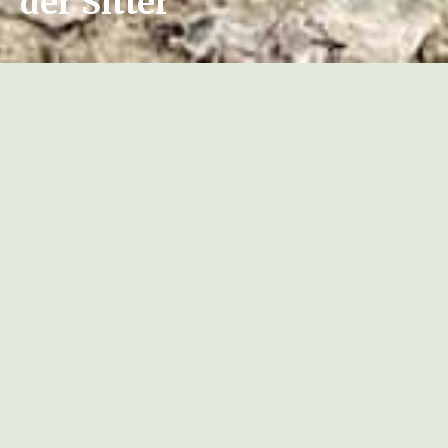
der Sitter
Der Mauerläufer war nicht die einzige
Überraschung
Am 1. Sonntag im Februar ging es wieder einmal
ins teilweise stark vereiste Sittertobel runter. Kurz
nach dem Start zog ein Sperbermännchen die
Augen der 25 Teilnehmer auf sich. Im Geäst war
er nicht einfach zu entdecken. Schön präsentierte
sich hingegen der Mauerläufer, zwar ziemlich weit
weg, dafür aktiv von einem Brückenpfeiler zum
anderen wechselnd. Mehrere Beobachter:innen
hatten diesen Vogel noch nie gesehen. Was für ein
Glücksgefühl!